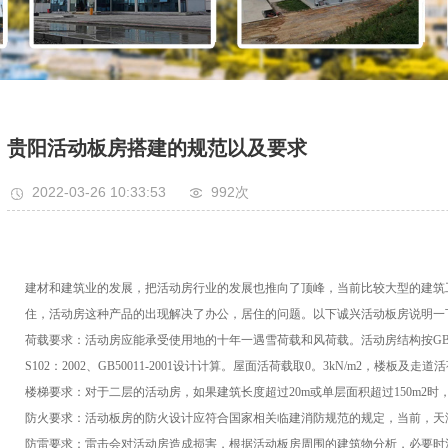
贵阳活动板房搭建的规范以及要求
2022-03-26 10:33:53
992次
建材和建筑业的发展，把活动房行业的发展也推向了顶峰，当前比较大型的建筑
住，活动房这种产品的出现解决了办公，居住的问题。以下诚兴活动板房说明一
荷载要求：活动房应能承受使用地的十年一遇雪荷载和风荷载。活动房结构按GB50068-
S102：2002、GB50011-2001设计计算。屋面活荷载取0。3kN/m2，楼板及走道活
楼梯要求：对于二层的活动房，如果建筑长度超过20m或单层面积超过150m2
防火要求：活动板房的防火设计应符合国家相关临建消防规范的规定，当前，天
防雷要求：雷击会对活动房造成损害，根据活动板房周围的建筑物分析，必要时