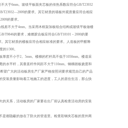
不大于6mm。玻镁平板面夹芯板的传热系数应符合GB/T23932
B/T23932—2009的要求。其它材质的墙板外观质量应符合相应
2009的要求。
角线差不大于4mm。当采用木框架加板组合结构或玻镁平板做楼
846的要求，难燃胶合板应符合GB/T18101－2000的要
006的要求。其它材质的楼板应符合相应标准的要求。人造板的甲醛释
1/300。
厚度不小于2。5mm。楼梯的栏杆高不低于1050mm。楼道采
的水平杆，其垂直杆件间距不大于110mm。钢梯踏板挠度和
利益，希望广大的活动板房生产厂家严格按照词要求规范自己的产品
的安装质量影响着工地施工的进度，工人的居住生活，那么快
大的关系，活动板房的厂家要在出厂前认真检查活动房的安装
不是都隐蔽的放在了防火的管道里。检查彩钢夹芯板的里外两