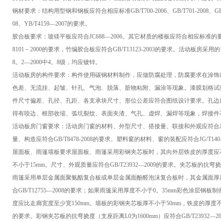
钢材要求：结构用型钢和钢板应符合相应标准GB/T700-2006、GB/T701-2008、GB/T706-2
08、YB/T4159—2007的要求。
胶合板要求：玻镁平板应符合JC688—2006。其它材质的楼板应符合相应标准的要求
8101－2000的要求，竹编胶合板应符合GB/T13123-2003的要求。活动板房采用的
8。2—2000中4。8级，均应镀锌。
活动板房的构件要求：构件使用碳钢材料制作，应做防腐处理，防腐要求在涂饰
色差、无流挂、起皱、针孔、气泡、脱落、脏物粘附、漏涂等现象。漆膜划格试验
件尺寸偏差、孔径、孔距、各支承块尺寸、形位公差应符合图纸设计要求。孔边
得有咬边、根部收缩、弧坑裂纹、表面夹渣、气孔、虚焊、漏焊等现象，焊接件
活动板房门窗要求：活动房门窗的材料、外型尺寸、搭接量、联接和外观应符合JG
量、构造应符合GB/T8478-2008的要求。塑料窗的材料、窗的装配应符合JG/T
屋面板、雨篷墙板要求屋面板、雨篷采用彩钢夹芯板时，其向外层铁皮的厚度应不小
不小于15mm。尺寸、外观质量应符合GB/T23932—2009的要求。夹芯板的抗弯挠度（
雨篷采用单层金属面聚氨酯复合板或单层金属面酚醛泡沫复合板时，其金属面厚度
合GB/T12755—2008的要求；如果雨篷采用厚度不小于0。35mm彩色涂层钢板制
度应比走廊宽度至少宽150mm。墙板的彩钢夹芯板厚不小于50mm，铁皮的厚度不小于
的要求。彩钢夹芯板的抗弯挠度（支座距离L0为1600mm）应符合GB/T23932—