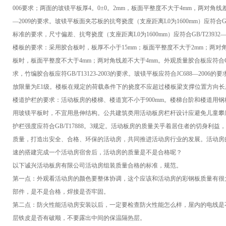
006要求；两面的玻镁平板厚4。0±0。2mm，板面平整度不大于4mm，两对角线差
—2009的要求。玻镁平板面夹芯板的抗弯挠度（支座距离L0为1600mm）应符合G
标准的要求，尺寸偏差、抗弯挠度（支座距离L0为1600mm）应符合GB/T23932—
楼板的要求：采用胶合板时，板厚不小于15mm；板面平整度不大于2mm；两对
板时，板面平整度不大于4mm；两对角线差不大于4mm。外观质量胶合板应符合GB/T9
求，竹编胶合板应符GB/T13123-2003的要求。玻镁平板应符合JC688—2
放限量为E1级。楼板在规定的荷载条件下的挠度不应超过楼板梁支撑位置方向长度的
楼道护栏的要求：活动板房的楼梯、楼道宽不小于900mm。楼梯台阶和楼道用钢板
用玻镁平板时，不宜用悬伸结构。公共建筑类用活动板房栏杆设计应避免儿童攀爬
护栏强度应符合GB/T17888。3规定。活动板房的质量关乎着居住者的切身
质量，打造出安全、合格、环保的活动房，共同推进活动房行业的发展。活动房
速的搭建完成一个活动房宿舍后，活动房的质量是不是合格呢？
以下诚兴活动板房有限公司活动房组装质量合格的标准，规范。
第一点：外观看活动房的颜色要整体协调，这个应该和活动房的彩钢板质量有很
部件，是不是合格，焊接是否牢固。
第二点：防火性能活动房安装以后，一定要检查防火性能怎么样，屋内的电线是
层铁皮是否有破顺，不要露出中间的保温隔热层。